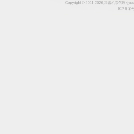
Copyright © 2011-2026,加盟机票代理kjy
ICP备案