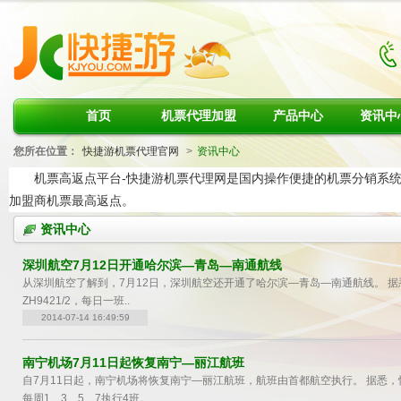
首页
机票代理加盟
产品中心
资讯中
您所在位置：
快捷游机票代理官网
>
资讯中心
机票高返点平台-快捷游机票代理网是国内操作便捷的机票分销系统
加盟商机票最高返点。
资讯中心
深圳航空7月12日开通哈尔滨—青岛—南通航线
从深圳航空了解到，7月12日，深圳航空还开通了哈尔滨—青岛—南通航线。 据
ZH9421/2，每日一班..
2014-07-14 16:49:59
南宁机场7月11日起恢复南宁—丽江航班
自7月11日起，南宁机场将恢复南宁—丽江航班，航班由首都航空执行。 据悉，恢复
每周1、3、5、7执行4班。